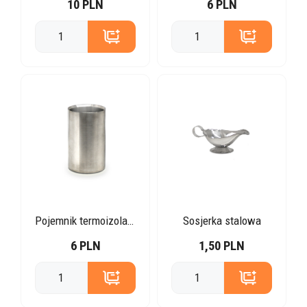
10 PLN
6 PLN
Pojemnik termoizolacyjny do wina stal
Sosjerka stalowa
6 PLN
1,50 PLN