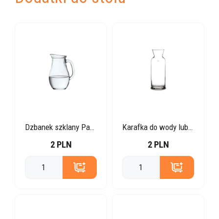
Dzbanek szklany Pasabahce Bistro 500 ml
Karafka do wody lub wina 1l
2 PLN
2 PLN