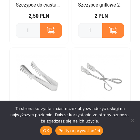
Szczypce do ciasta 28 cm
Szczypce grillowe 22 cm
2,50 PLN
2 PLN
Ta strona korzysta z ciasteczek aby świadczyć usługi na
Szczypce do spaghetti
Szczypce cukiernicze 22 cm
najwyższym poziomie. Dalsze korzystanie ze strony oznacza,
że zgadzasz się na ich użycie.
2 PLN
2 PLN
OK
Polityka prywatności