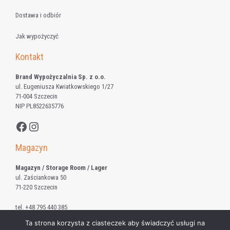
Dostawa i odbiór
Jak wypożyczyć
Kontakt
Brand Wypożyczalnia Sp. z o.o.
ul. Eugeniusza Kwiatkowskiego 1/27
71-004 Szczecin
NIP PL8522635776
Facebook
Instagram
Magazyn
Magazyn / Storage Room / Lager
ul. Zaściankowa 50
71-220 Szczecin
tel.
+48 795 440 385
Ta strona korzysta z ciasteczek aby świadczyć usługi na