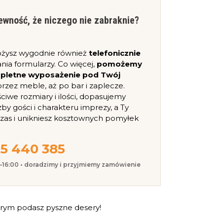
ewność, że niczego nie zabraknie?
ożysz wygodnie również
telefonicznie
nia formularzy. Co więcej,
pomożemy
mpletne wyposażenie pod Twój
, przez meble, aż po bar i zaplecze.
iwe rozmiary i ilości, dopasujemy
zby gości i charakteru imprezy, a Ty
czas i unikniesz kosztownych pomyłek
5 440 385
0–16:00 • doradzimy i przyjmiemy zamówienie
órym podasz pyszne desery!