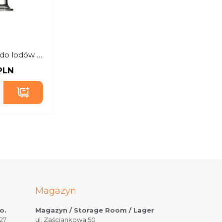
Pucharek do lodów i deserów klasyczny
PLN
Magazyn
o.
Magazyn / Storage Room / Lager
27
ul. Zaściankowa 50