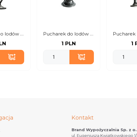
Pucharek do lodów i deserów kwiat
Pucharek do lodów i deserów stalowy
PLN
1 PLN
1 
gacja
Kontakt
Brand Wypożyczalnia Sp. z o.
t
ul. Eugeniusza Kwiatkowskiego 1/