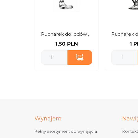
Pucharek do lodów i deserów fantazyjny
1,50 PLN
1 
Wynajem
Nawi
Pełny asortyment do wynajęcia
Kontak