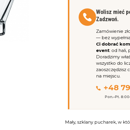
Wolisz mieć p
Zadzwoń.
Zamówienie zł
— bez wypełnia
Ci dobrać ko
event
: od hali
Doradzimy właśc
wszystko do lic
zaoszczędzisz 
na miejscu.
+48 79
Pon.–Pt. 8:0
Mały, szklany pucharek, w kt