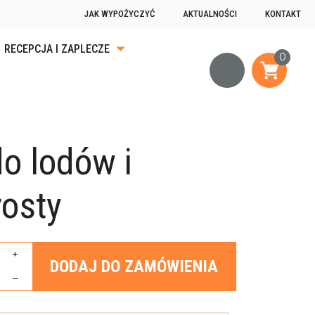
JAK WYPOŻYCZYĆ
AKTUALNOŚCI
KONTAKT
RECEPCJA I ZAPLECZE
KA
ĄDKU
o lodów i
OGRZEWANIE
JĄCE
osty
+
DODAJ DO ZAMÓWIENIA
–