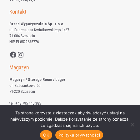
Kontakt
Brand Wypożyczalnia Sp. z o.o.
ul. Eugeniusza Kwiatkowskiego 1/27
71-004 Szczecin
NIP PL8522635776
Facebook
Instagram
Magazyn
Magazyn / Storage Room / Lager
ul. Zaściankowa 50
71-220 Szczecin
tel.
+48 795 440 385
Ta strona korzysta z ciasteczek aby świadczyć usługi na
najwyższym poziomie. Dalsze korzystanie ze strony oznacza,
że zgadzasz się na ich użycie.
© 2026 Brand Wypożyczalnia Sp. z o.o.
OK
Polityka prywatności