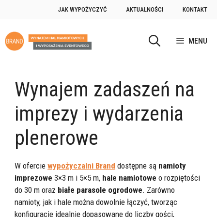
Przejdź
JAK WYPOŻYCZYĆ
AKTUALNOŚCI
KONTAKT
do
treści
MENU
Wynajem zadaszeń na
imprezy i wydarzenia
plenerowe
W ofercie
wypożyczalni Brand
dostępne są
namioty
imprezowe
3×3 m i 5×5 m,
hale namiotowe
o rozpiętości
do 30 m oraz
białe parasole ogrodowe
. Zarówno
namioty, jak i hale można dowolnie łączyć, tworząc
konfiguracje idealnie dopasowane do liczby gości,