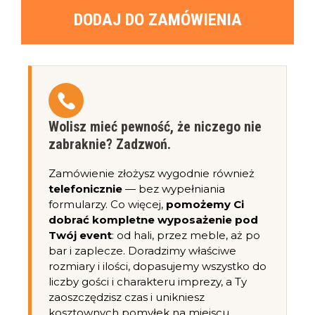
DODAJ DO ZAMÓWIENIA
Wolisz mieć pewność, że niczego nie
zabraknie? Zadzwoń.
Zamówienie złożysz wygodnie również
telefonicznie
— bez wypełniania
formularzy. Co więcej,
pomożemy Ci
dobrać kompletne wyposażenie pod
Twój event
: od hali, przez meble, aż po
bar i zaplecze. Doradzimy właściwe
rozmiary i ilości, dopasujemy wszystko do
liczby gości i charakteru imprezy, a Ty
zaoszczędzisz czas i unikniesz
kosztownych pomyłek na miejscu.