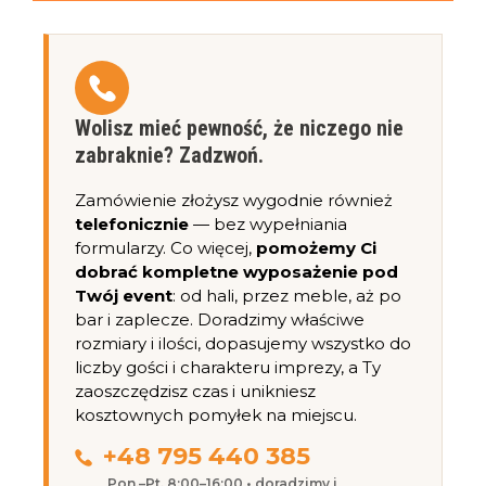
Wolisz mieć pewność, że niczego nie
zabraknie? Zadzwoń.
Zamówienie złożysz wygodnie również
telefonicznie
— bez wypełniania
formularzy. Co więcej,
pomożemy Ci
dobrać kompletne wyposażenie pod
Twój event
: od hali, przez meble, aż po
bar i zaplecze. Doradzimy właściwe
rozmiary i ilości, dopasujemy wszystko do
liczby gości i charakteru imprezy, a Ty
zaoszczędzisz czas i unikniesz
kosztownych pomyłek na miejscu.
+48 795 440 385
Pon.–Pt. 8:00–16:00 • doradzimy i