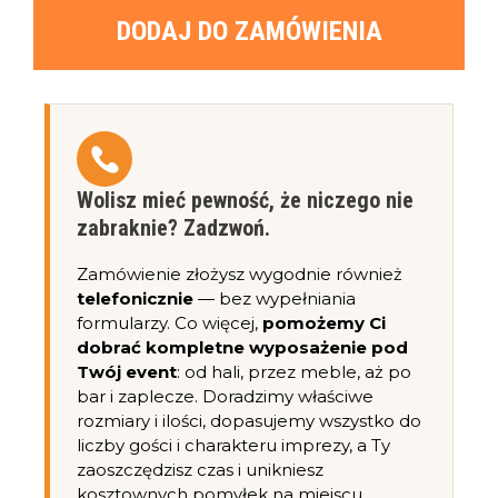
DODAJ DO ZAMÓWIENIA
Wolisz mieć pewność, że niczego nie
zabraknie? Zadzwoń.
Zamówienie złożysz wygodnie również
telefonicznie
— bez wypełniania
formularzy. Co więcej,
pomożemy Ci
dobrać kompletne wyposażenie pod
Twój event
: od hali, przez meble, aż po
bar i zaplecze. Doradzimy właściwe
rozmiary i ilości, dopasujemy wszystko do
liczby gości i charakteru imprezy, a Ty
zaoszczędzisz czas i unikniesz
kosztownych pomyłek na miejscu.