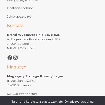
Dostawa i odbiór
Jak wypożyczyć
Kontakt
Brand Wypożyczalnia Sp. z o.o.
ul. Eugeniusza Kwiatkowskiego 1/27
71-004 Szczecin
NIP PL8522635776
Magazyn
Magazyn / Storage Room / Lager
ul. Zaściankowa 50
71-220 Szczecin
tel.
+48 795 440 385
Ta strona korzysta z ciasteczek aby świadczyć usługi na