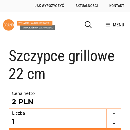
JAK WYPOŻYCZYĆ
AKTUALNOŚCI
KONTAKT
MENU
Szczypce grillowe
22 cm
Cena netto
2
PLN
Liczba
+
1
–