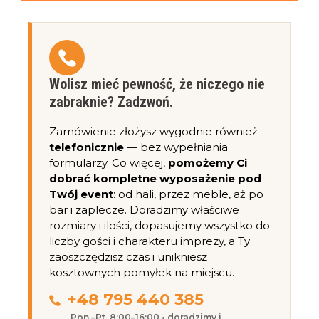
Wolisz mieć pewność, że niczego nie
zabraknie? Zadzwoń.
Zamówienie złożysz wygodnie również
telefonicznie
— bez wypełniania
formularzy. Co więcej,
pomożemy Ci
dobrać kompletne wyposażenie pod
Twój event
: od hali, przez meble, aż po
bar i zaplecze. Doradzimy właściwe
rozmiary i ilości, dopasujemy wszystko do
liczby gości i charakteru imprezy, a Ty
zaoszczędzisz czas i unikniesz
kosztownych pomyłek na miejscu.
+48 795 440 385
Pon.–Pt. 8:00–16:00 • doradzimy i