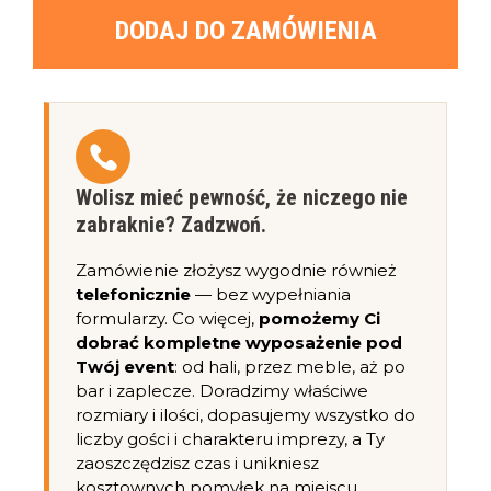
DODAJ DO ZAMÓWIENIA
Wolisz mieć pewność, że niczego nie
zabraknie? Zadzwoń.
Zamówienie złożysz wygodnie również
telefonicznie
— bez wypełniania
formularzy. Co więcej,
pomożemy Ci
dobrać kompletne wyposażenie pod
Twój event
: od hali, przez meble, aż po
bar i zaplecze. Doradzimy właściwe
rozmiary i ilości, dopasujemy wszystko do
liczby gości i charakteru imprezy, a Ty
zaoszczędzisz czas i unikniesz
kosztownych pomyłek na miejscu.