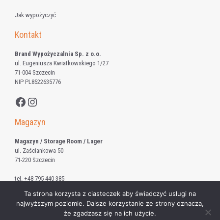
Jak wypożyczyć
Kontakt
Brand Wypożyczalnia Sp. z o.o.
ul. Eugeniusza Kwiatkowskiego 1/27
71-004 Szczecin
NIP PL8522635776
Facebook
Instagram
Magazyn
Magazyn / Storage Room / Lager
ul. Zaściankowa 50
71-220 Szczecin
tel.
+48 795 440 385
Ta strona korzysta z ciasteczek aby świadczyć usługi na
najwyższym poziomie. Dalsze korzystanie ze strony oznacza,
że zgadzasz się na ich użycie.