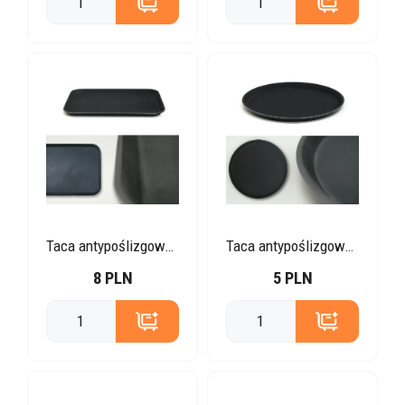
Taca antypoślizgowa prostokątna
Taca antypoślizgowa okrągła
8 PLN
5 PLN