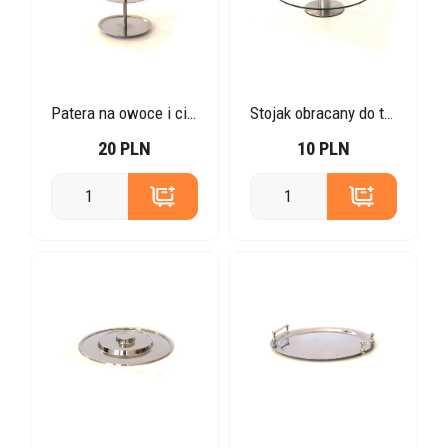
Patera na owoce i ciastka
Stojak obracany do tortów i ciast
20 PLN
10 PLN