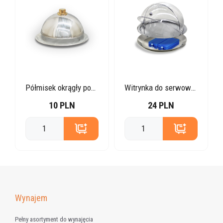
Półmisek okrągły pod talerz z pokrywką
Witrynka do serwowania
10 PLN
24 PLN
Wynajem
Pełny asortyment do wynajęcia