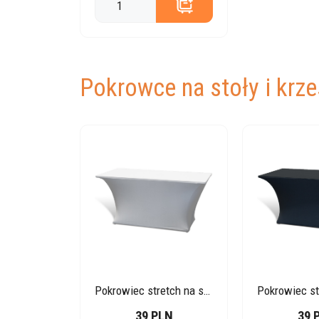
Pokrowce na stoły i krze
Pokrowiec stretch na stół – biały
39 PLN
39 