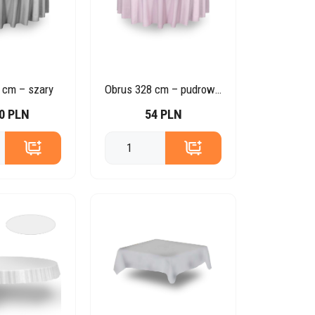
 cm – szary
Obrus 328 cm – pudrowy róż
0 PLN
54 PLN