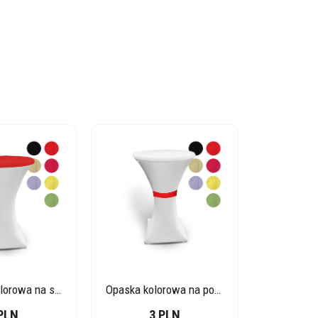
Nakładka kolorowa na stolik koktajlowy
Opaska kolorowa na pokrowiec
PLN
3 PLN