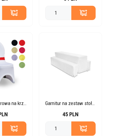
Opaska kolorowa na krzesło
Garnitur na zestaw stołu i ławek
PLN
45 PLN