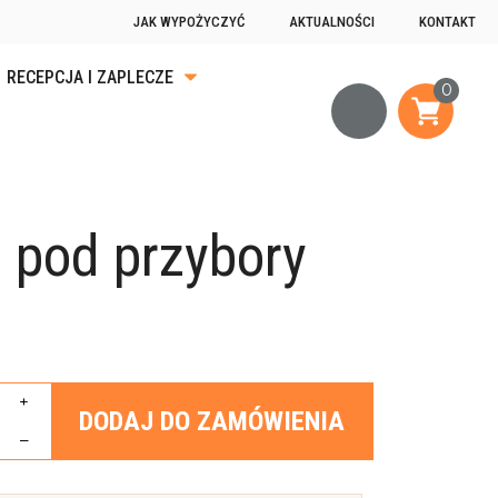
JAK WYPOŻYCZYĆ
AKTUALNOŚCI
KONTAKT
RECEPCJA I ZAPLECZE
KA
ĄDKU
 pod przybory
OGRZEWANIE
JĄCE
+
DODAJ DO ZAMÓWIENIA
–