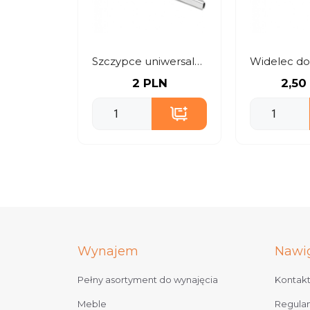
Szczypce uniwersalne 24, 30 i 40 cm
2 PLN
2,50
Wynajem
Nawi
Pełny asortyment do wynajęcia
Kontak
Meble
Regula