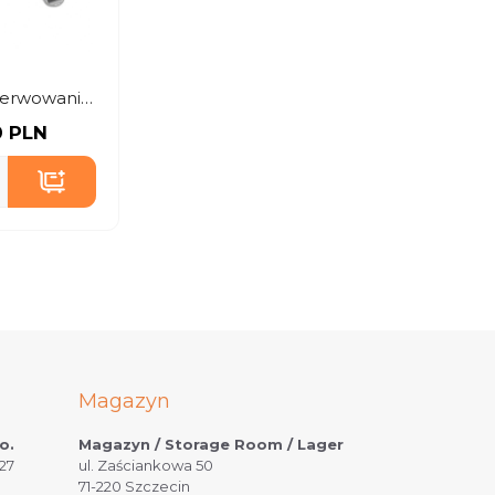
Łyżka do serwowania 30 cm
0 PLN
Magazyn
o.
Magazyn / Storage Room / Lager
27
ul. Zaściankowa 50
71-220 Szczecin