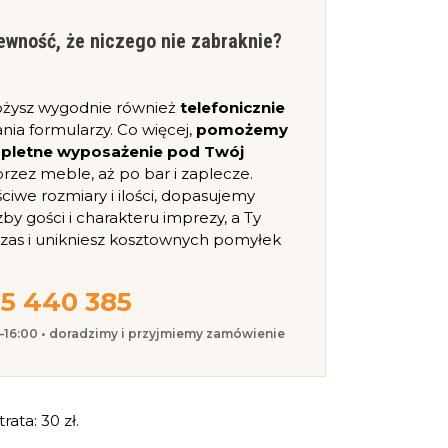
ewność, że niczego nie zabraknie?
ożysz wygodnie również
telefonicznie
nia formularzy. Co więcej,
pomożemy
mpletne wyposażenie pod Twój
, przez meble, aż po bar i zaplecze.
iwe rozmiary i ilości, dopasujemy
zby gości i charakteru imprezy, a Ty
czas i unikniesz kosztownych pomyłek
5 440 385
0–16:00 • doradzimy i przyjmiemy zamówienie
ata: 30 zł.