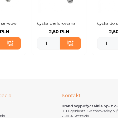
Widelec do serwowania 30 cm
Łyżka perforowana 30 cm
 PLN
2,50 PLN
2,5
gacja
Kontakt
Brand Wypożyczalnia Sp. z o.
t
ul. Eugeniusza Kwiatkowskiego 1/
min
71-004 Szczecin