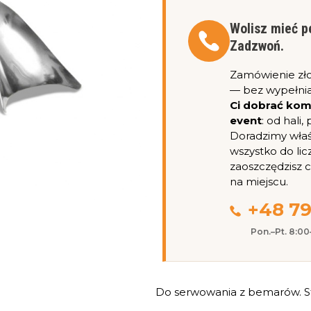
Wolisz mieć p
Zadzwoń.
Zamówienie zł
— bez wypełnia
Ci dobrać ko
event
: od hali
Doradzimy właśc
wszystko do lic
zaoszczędzisz 
na miejscu.
+48 79
Pon.–Pt. 8:0
Do serwowania z bemarów. Str