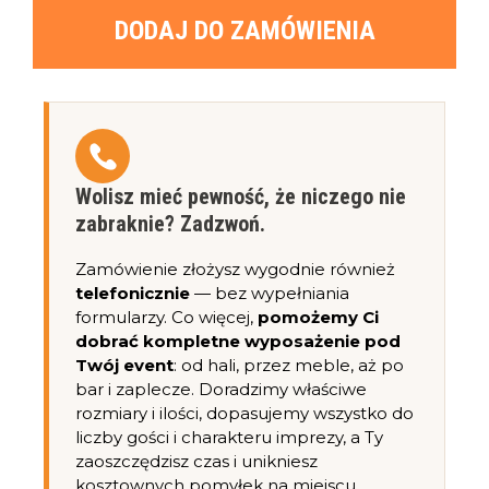
DODAJ DO ZAMÓWIENIA
Wolisz mieć pewność, że niczego nie
zabraknie? Zadzwoń.
Zamówienie złożysz wygodnie również
telefonicznie
— bez wypełniania
formularzy. Co więcej,
pomożemy Ci
dobrać kompletne wyposażenie pod
Twój event
: od hali, przez meble, aż po
bar i zaplecze. Doradzimy właściwe
rozmiary i ilości, dopasujemy wszystko do
liczby gości i charakteru imprezy, a Ty
zaoszczędzisz czas i unikniesz
kosztownych pomyłek na miejscu.