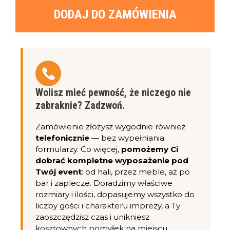
DODAJ DO ZAMÓWIENIA
Wolisz mieć pewność, że niczego nie
zabraknie? Zadzwoń.
Zamówienie złożysz wygodnie również
telefonicznie
— bez wypełniania
formularzy. Co więcej,
pomożemy Ci
dobrać kompletne wyposażenie pod
Twój event
: od hali, przez meble, aż po
bar i zaplecze. Doradzimy właściwe
rozmiary i ilości, dopasujemy wszystko do
liczby gości i charakteru imprezy, a Ty
zaoszczędzisz czas i unikniesz
kosztownych pomyłek na miejscu.