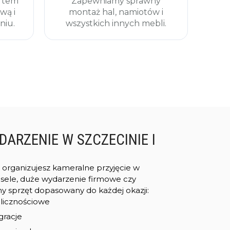
ortem
Zapewniamy sprawny
wą i
montaż hal, namiotów i
niu.
wszystkich innych mebli.
ARZENIE W SZCZECINIE I
y organizujesz kameralne przyjęcie w
esele, duże wydarzenie firmowe czy
y sprzęt dopasowany do każdej okazji:
olicznościowe
gracje