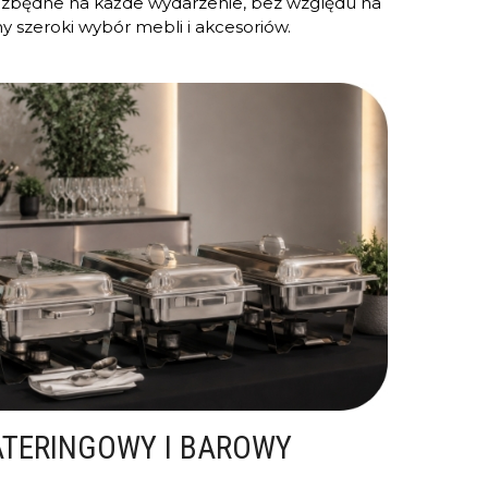
ezbędne na każde wydarzenie, bez względu na
y szeroki wybór mebli i akcesoriów.
ATERINGOWY I BAROWY