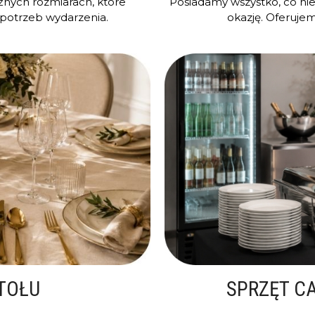
żnych rozmiarach, które
Posiadamy wszystko, co ni
potrzeb wydarzenia.
okazję. Oferujem
TOŁU
SPRZĘT C