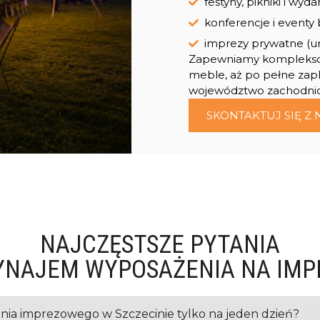
festyny, pikniki i wy
konferencje i eventy
imprezy prywatne (uro
Zapewniamy kompleksow
meble, aż po pełne zapl
województwo zachodni
SKONTAKTUJ SIĘ Z 
NAJCZĘSTSZE PYTANIA
YNAJEM WYPOSAŻENIA NA IMP
nia imprezowego w Szczecinie tylko na jeden dzień?