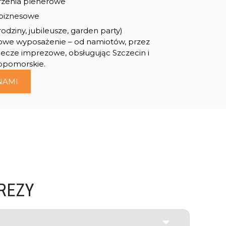
darzenia plenerowe
 biznesowe
dziny, jubileusze, garden party)
e wyposażenie – od namiotów, przez
ecze imprezowe, obsługując Szczecin i
opomorskie.
NAMI
REZY