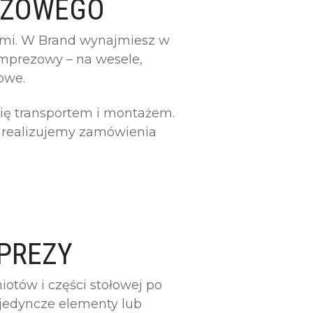
REZOWEGO
ami. W Brand wynajmiesz w
imprezowy – na wesele,
owe.
się transportem i montażem.
 realizujemy zamówienia
PREZY
otów i części stołowej po
ojedyncze elementy lub