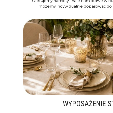
Oferujemy namioty i hale namiotowe w ró
możemy indywidualnie dopasować do 
WYPOSAŻENIE S