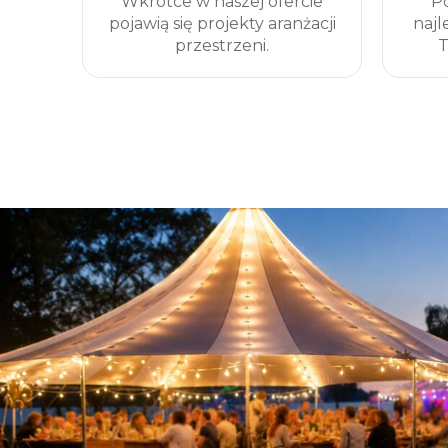
Wkrótce w naszej ofercie
P
pojawią się projekty aranżacji
najl
przestrzeni.
T