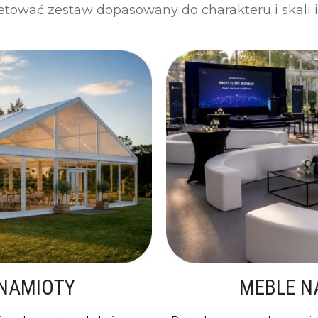
tować zestaw dopasowany do charakteru i skali 
 NAMIOTY
MEBLE N