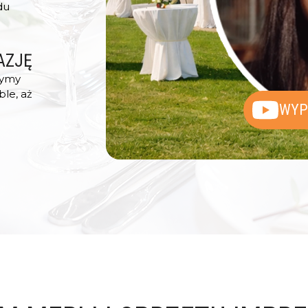
du
AZJĘ
żymy
le, aż
WYP