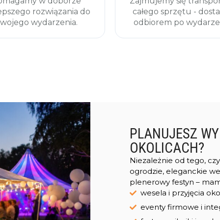
omagamy w doborze
Zajmujemy się transp
epszego rozwiązania do
całego sprzętu - dosta
wojego wydarzenia.
odbiorem po wydarze
PLANUJESZ WYD
OKOLICACH?
Niezależnie od tego, cz
ogrodzie, eleganckie w
plenerowy festyn – mam
wesela i przyjęcia ok
eventy firmowe i inte