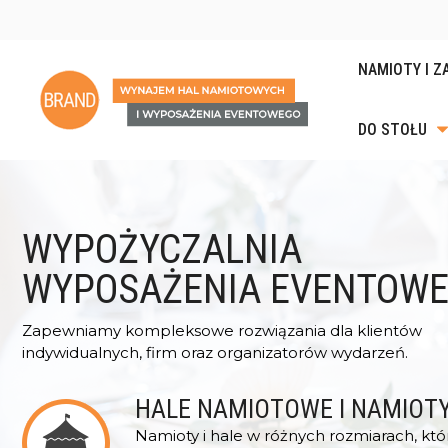
NAMIOTY I Z
DO STOŁU
KRZESŁA I H
PODGRZEWA
LADY RECEP
STOŁY, ŁAWY 
POJEMNIKI
GASTRONOMI
WYPOŻYCZALNIA
ZASTAWA P
PUFY, SOFY I
WYPOSAŻENIA EVENTOW
KIELISZKI I 
SZTUĆCE DO 
Zapewniamy kompleksowe rozwiązania dla klientów
PUCHARKI DO
indywidualnych, firm oraz organizatorów wydarzeń.
DESERÓW
DODATKI DO 
HALE NAMIOTOWE I NAMIOT
Namioty i hale w różnych rozmiarach, któ