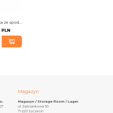
Bulionówka ze spodkiem
0 PLN
Magazyn
o.
Magazyn / Storage Room / Lager
27
ul. Zaściankowa 50
71-220 Szczecin