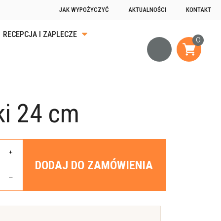
JAK WYPOŻYCZYĆ
AKTUALNOŚCI
KONTAKT
RECEPCJA I ZAPLECZE
KA
ĄDKU
ki 24 cm
OGRZEWANIE
JĄCE
+
DODAJ DO ZAMÓWIENIA
–