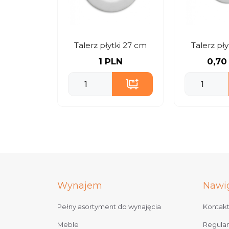
Talerz płytki 27 cm
Talerz pły
1 PLN
0,70
Wynajem
Nawi
Pełny asortyment do wynajęcia
Kontak
Meble
Regula