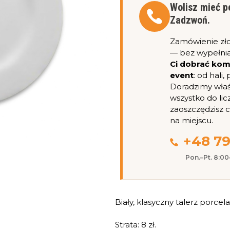
Wolisz mieć p
Zadzwoń.
Zamówienie zł
— bez wypełnia
Ci dobrać ko
event
: od hali
Doradzimy właśc
wszystko do lic
zaoszczędzisz 
na miejscu.
+48 79
Pon.–Pt. 8:0
Biały, klasyczny talerz porcel
Strata: 8 zł.