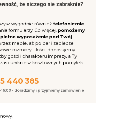
ewność, że niczego nie zabraknie?
ożysz wygodnie również
telefonicznie
nia formularzy. Co więcej,
pomożemy
mpletne wyposażenie pod Twój
, przez meble, aż po bar i zaplecze.
iwe rozmiary i ilości, dopasujemy
zby gości i charakteru imprezy, a Ty
czas i unikniesz kosztownych pomyłek
5 440 385
0–16:00 • doradzimy i przyjmiemy zamówienie
anowy.