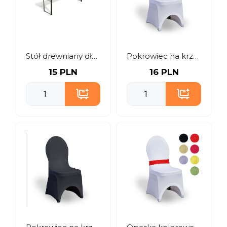
Stół drewniany długi
Pokrowiec na krzesło stretch – biały
15 PLN
16 PLN