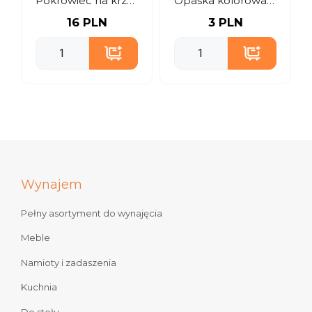
Pokrowiec na krzesło stretch – czarny
Opaska kolorowa na krzesło
16 PLN
3 PLN
Wynajem
Pełny asortyment do wynajęcia
Meble
Namioty i zadaszenia
Kuchnia
Do stołu