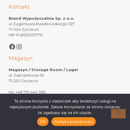
Kontakt
Brand Wypożyczalnia Sp. z o.o.
ul. Eugeniusza Kwiatkowskiego 1/27
71-004 Szczecin
NIP PL8522635776
Magazyn
Magazyn / Storage Room / Lager
ul. Zaściankowa 50
71-220 Szczecin
tel.
+48 795 440 385
Ta strona korzysta z ciasteczek aby świadczyć usługi na
najwyższym poziomie. Dalsze korzystanie ze strony oznacza,
że zgadzasz się na ich użycie.
© 2026 Brand Wypożyczalnia Sp. z o.o.
OK
Polityka prywatności