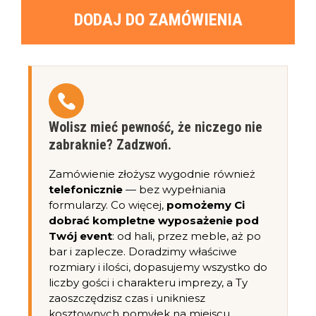
DODAJ DO ZAMÓWIENIA
Wolisz mieć pewność, że niczego nie
zabraknie? Zadzwoń.
Zamówienie złożysz wygodnie również
telefonicznie
— bez wypełniania
formularzy. Co więcej,
pomożemy Ci
dobrać kompletne wyposażenie pod
Twój event
: od hali, przez meble, aż po
bar i zaplecze. Doradzimy właściwe
rozmiary i ilości, dopasujemy wszystko do
liczby gości i charakteru imprezy, a Ty
zaoszczędzisz czas i unikniesz
kosztownych pomyłek na miejscu.