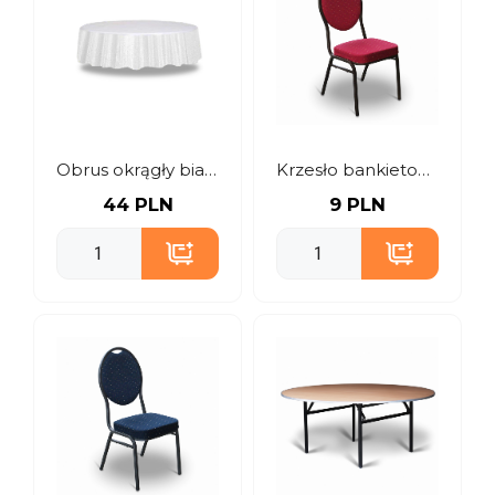
Obrus okrągły biały 240 cm
Krzesło bankietowe czerwone
44 PLN
9 PLN