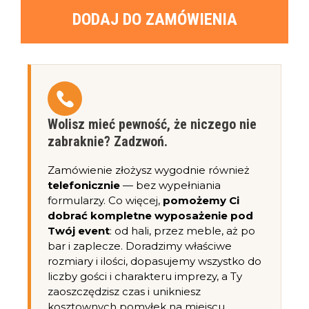
DODAJ DO ZAMÓWIENIA
Wolisz mieć pewność, że niczego nie
zabraknie? Zadzwoń.
Zamówienie złożysz wygodnie również
telefonicznie
— bez wypełniania
formularzy. Co więcej,
pomożemy Ci
dobrać kompletne wyposażenie pod
Twój event
: od hali, przez meble, aż po
bar i zaplecze. Doradzimy właściwe
rozmiary i ilości, dopasujemy wszystko do
liczby gości i charakteru imprezy, a Ty
zaoszczędzisz czas i unikniesz
kosztownych pomyłek na miejscu.