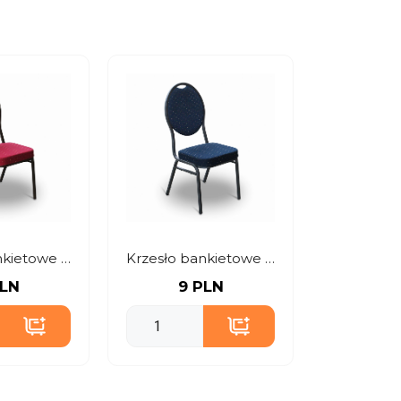
Krzesło bankietowe czerwone
Krzesło bankietowe granatowe
PLN
9 PLN