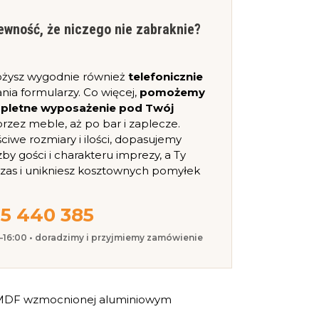
ewność, że niczego nie zabraknie?
ożysz wygodnie również
telefonicznie
nia formularzy. Co więcej,
pomożemy
mpletne wyposażenie pod Twój
, przez meble, aż po bar i zaplecze.
iwe rozmiary i ilości, dopasujemy
zby gości i charakteru imprezy, a Ty
czas i unikniesz kosztownych pomyłek
5 440 385
0–16:00 • doradzimy i przyjmiemy zamówienie
ty MDF wzmocnionej aluminiowym