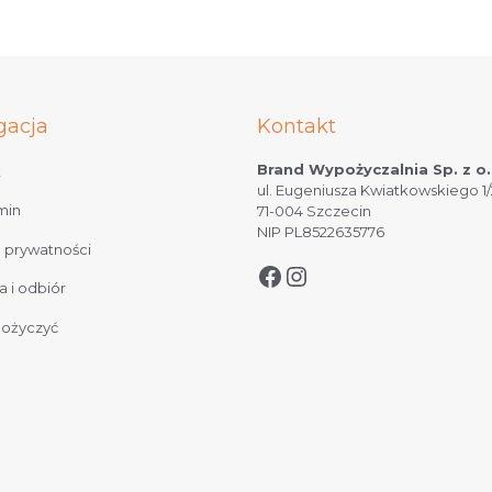
gacja
Kontakt
Brand Wypożyczalnia Sp. z o.
t
ul. Eugeniusza Kwiatkowskiego 1/
min
71-004 Szczecin
NIP PL8522635776
a prywatności
 i odbiór
pożyczyć