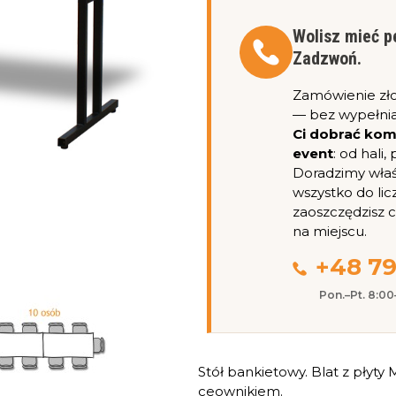
Wolisz mieć p
Zadzwoń.
Zamówienie zł
— bez wypełnia
Ci dobrać ko
event
: od hali
Doradzimy właśc
wszystko do lic
zaoszczędzisz 
na miejscu.
+48 79
Pon.–Pt. 8:0
Stół bankietowy. Blat z pły
ceownikiem.