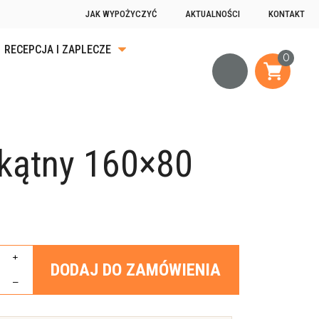
JAK WYPOŻYCZYĆ
AKTUALNOŚCI
KONTAKT
RECEPCJA I ZAPLECZE
KA
ĄDKU
okątny 160×80
OGRZEWANIE
JĄCE
+
DODAJ DO ZAMÓWIENIA
–