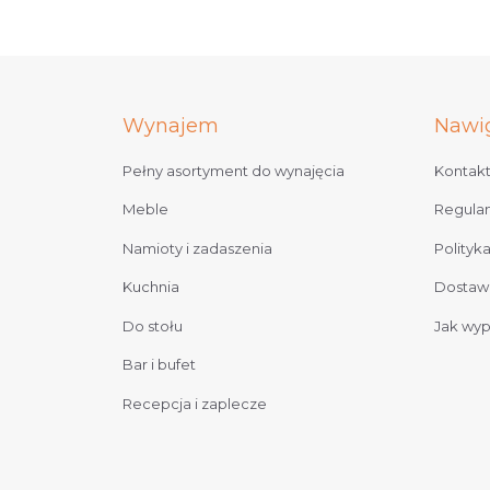
Wynajem
Nawi
Pełny asortyment do wynajęcia
Kontak
Meble
Regula
Namioty i zadaszenia
Polityk
Kuchnia
Dostawa
Do stołu
Jak wy
Bar i bufet
Recepcja i zaplecze