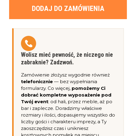
DODAJ DO ZAMÓWIENIA
Wolisz mieć pewność, że niczego nie
zabraknie? Zadzwoń.
Zamówienie złożysz wygodnie również
telefonicznie
— bez wypełniania
formularzy. Co więcej,
pomożemy Ci
dobrać kompletne wyposażenie pod
Twój event
: od hali, przez meble, aż po
bar i zaplecze. Doradzimy właściwe
rozmiary i ilości, dopasujemy wszystko do
liczby gości i charakteru imprezy, a Ty
zaoszczędzisz czas i unikniesz
kosztownych pomyłek na miejscu.