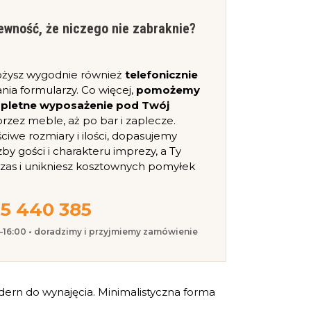
ewność, że niczego nie zabraknie?
ożysz wygodnie również
telefonicznie
nia formularzy. Co więcej,
pomożemy
mpletne wyposażenie pod Twój
, przez meble, aż po bar i zaplecze.
iwe rozmiary i ilości, dopasujemy
zby gości i charakteru imprezy, a Ty
czas i unikniesz kosztownych pomyłek
5 440 385
0–16:00 • doradzimy i przyjmiemy zamówienie
dern do wynajęcia. Minimalistyczna forma