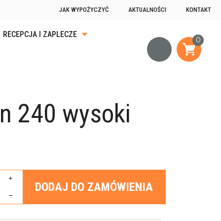
JAK WYPOŻYCZYĆ
AKTUALNOŚCI
KONTAKT
RECEPCJA I ZAPLECZE
KA
ĄDKU
n 240 wysoki
OGRZEWANIE
JĄCE
+
DODAJ DO ZAMÓWIENIA
–