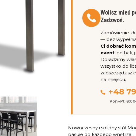
Wolisz mieć p
Zadzwoń.
Zamówienie zł
— bez wypełnia
Ci dobrać ko
event
: od hali
Doradzimy właśc
wszystko do lic
zaoszczędzisz 
na miejscu.
+48 79
Pon.–Pt. 8:0
Nowoczesny i solidny stół Mo
pasuje do każdego wnętrza.