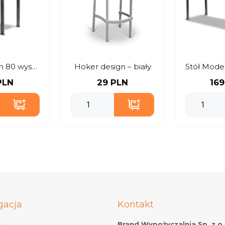
Stół Modern 80 wysoki biały
Hoker design – biały
PLN
29 PLN
169
gacja
Kontakt
Brand Wypożyczalnia Sp. z o.
t