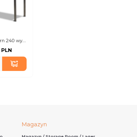
Stół Modern 240 wysoki czarny
 PLN
Magazyn
o.
Magazyn / Storage Room / Lager