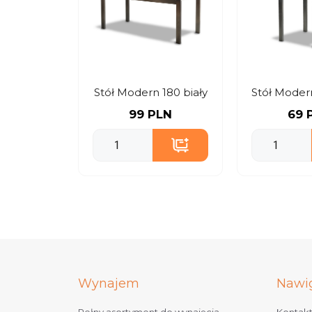
Stół Modern 180 biały
99 PLN
69 
Wynajem
Nawi
Pełny asortyment do wynajęcia
Kontak