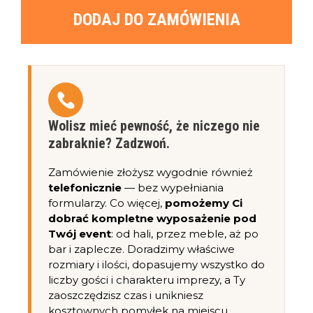
DODAJ DO ZAMÓWIENIA
Wolisz mieć pewność, że niczego nie
zabraknie? Zadzwoń.
Zamówienie złożysz wygodnie również
telefonicznie
— bez wypełniania
formularzy. Co więcej,
pomożemy Ci
dobrać kompletne wyposażenie pod
Twój event
: od hali, przez meble, aż po
bar i zaplecze. Doradzimy właściwe
rozmiary i ilości, dopasujemy wszystko do
liczby gości i charakteru imprezy, a Ty
zaoszczędzisz czas i unikniesz
kosztownych pomyłek na miejscu.