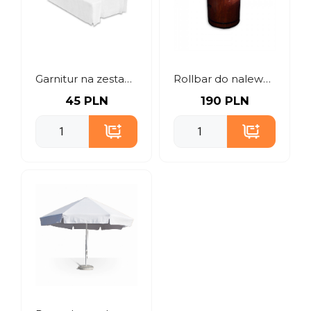
Garnitur na zestaw stołu i ławek
Rollbar do nalewania piwa
45 PLN
190 PLN