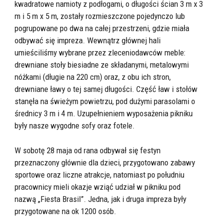
kwadratowe namioty z podłogami, o długości ścian 3 m x 3
m i 5 m x 5 m, zostały rozmieszczone pojedynczo lub
pogrupowane po dwa na całej przestrzeni, gdzie miała
odbywać się impreza. Wewnątrz głównej hali
umieściliśmy wybrane przez zleceniodawców meble:
drewniane stoły biesiadne ze składanymi, metalowymi
nóżkami (długie na 220 cm) oraz, z obu ich stron,
drewniane ławy o tej samej długości. Część ław i stołów
stanęła na świeżym powietrzu, pod dużymi parasolami o
średnicy 3 m i 4 m. Uzupełnieniem wyposażenia pikniku
były nasze wygodne sofy oraz fotele.
W sobotę 28 maja od rana odbywał się festyn
przeznaczony głównie dla dzieci, przygotowano zabawy
sportowe oraz liczne atrakcje, natomiast po południu
pracownicy mieli okazje wziąć udział w pikniku pod
nazwą „Fiesta Brasil”. Jedna, jak i druga impreza były
przygotowane na ok 1200 osób.