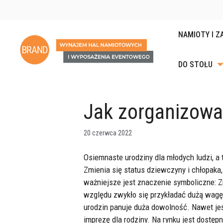
Przejdź
do
treści
NAMIOTY I Z
DO STOŁU
KRZESŁA I H
PODGRZEWA
LADY RECEP
Jak zorganizowa
STOŁY, ŁAWY 
POJEMNIKI
GASTRONOMI
ZASTAWA P
PUFY, SOFY I
20 czerwca 2022
KIELISZKI I 
SZTUĆCE DO 
Osiemnaste urodziny dla młodych ludzi, a 
Zmienia się status dziewczyny i chłopaka,
PUCHARKI DO
DESERÓW
ważniejsze jest znaczenie symboliczne: Z
względu zwykło się przykładać dużą wagę d
DODATKI DO 
urodzin panuje duża dowolność. Nawet jeś
imprezę dla rodziny. Na rynku jest dostęp