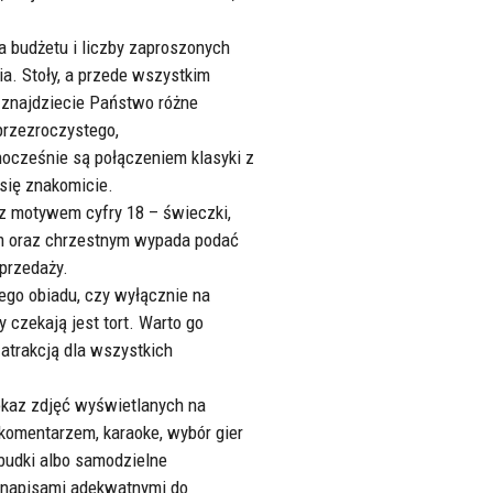
a budżetu i liczby zaproszonych
a. Stoły, a przede wszystkim
d znajdziecie Państwo różne
przezroczystego,
nocześnie są połączeniem klasyki z
się znakomicie.
z motywem cyfry 18 – świeczki,
kom oraz chrzestnym wypada podać
sprzedaży.
ego obiadu, czy wyłącznie na
 czekają jest tort. Warto go
atrakcją dla wszystkich
Pokaz zdjęć wyświetlanych na
 komentarzem, karaoke, wybór gier
obudki albo samodzielne
i napisami adekwatnymi do