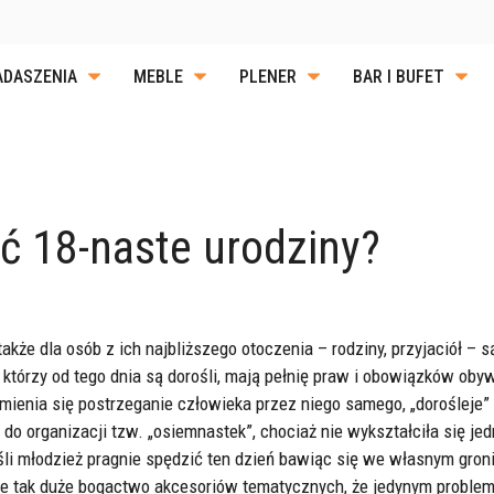
ADASZENIA
MEBLE
PLENER
BAR I BUFET
OKERY
CZE
CYJNE
WYPOSAŻENIE GARDEROBY
TERMOSY I LOGISTY
POTRAW
OBRUSY I SERWETKI
URZĄDZENIA CHŁODNICZE
ZACHOWANIE PORZ
ć 18-naste urodziny?
I STOLIKI
CZNE GN
POKROWCE NA STOŁY I
WYPOSAŻENIE BARU
SYSTEMY ODDZIELA
ORCELANOWA
SZTUĆCE DO SERWOWANIA
 FOTELE
KRZESŁA
LADY I BARY
SZKLANKI
SERWOWANIE POSIŁKÓW
WYPOSAŻENIE DODATKOWE
JEDZENIA
także dla osób z ich najbliższego otoczenia – rodziny, przyjaciół 
WYKŁADZINY
 którzy od tego dnia są dorośli, mają pełnię praw i obowiązków oby
 LODÓW I
mienia się postrzeganie człowieka przez niego samego, „dorośleje
o organizacji tzw. „osiemnastek”, chociaż nie wykształciła się jed
STOŁU
li młodzież pragnie spędzić ten dzień bawiąc się we własnym groni
ne tak duże bogactwo akcesoriów tematycznych, że jedynym problem,