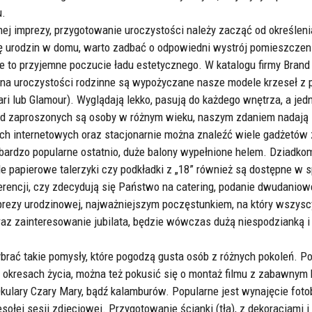
u.
nej imprezy, przygotowanie uroczystości należy zacząć od określeni
ję urodzin w domu, warto zadbać o odpowiedni wystrój pomieszczeni
je to przyjemne poczucie ładu estetycznego. W katalogu firmy Bran
 na uroczystości rodzinne są wypożyczane nasze modele krzeseł z 
 lub Glamour). Wyglądają lekko, pasują do każdego wnętrza, a jed
d zaproszonych są osoby w różnym wieku, naszym zdaniem nadają 
ch internetowych oraz stacjonarnie można znaleźć wiele gadżetów 
az, bardzo popularne ostatnio, duże balony wypełnione helem. Dziad
e papierowe talerzyki czy podkładki z „18” również są dostępne w 
rencji, czy zdecydują się Państwo na catering, podanie dwudaniow
prezy urodzinowej, najważniejszym poczęstunkiem, na który wszyscy
az zainteresowanie jubilata, będzie wówczas dużą niespodzianką i 
ybrać takie pomysły, które pogodzą gusta osób z różnych pokoleń. 
h okresach życia, można też pokusić się o montaż filmu z zabawnym
 Okulary Czary Mary, bądź kalamburów. Popularne jest wynajęcie fot
ołej sesji zdjęciowej. Przygotowanie ścianki (tła), z dekoracjami 