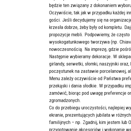
będzie ten związany z dokonaniem wybor
Oczywiście, tak jak w przypadku każdej in
gości. Jeśli decydujemy się na organizac
krzesła dobrze, żeby były od kompletu. Da
propozycje mebli. Podpowiemy, że często
wysokogatunkowego tworzywa (np. Chiavari
nowoczesnością. Na imprezę, gdzie pośró
Następnie wybieramy dekoracje. W sklepa
girlandy, serwetki, słomki, naszyjniki or
poczęstunek na zastawie porcelanowej, al
Menu zależy oczywiście od Państwa prefe
przekąski i dania słodkie. W przypadku im
zamówić, biorąc pod uwagę preferencje or
zgromadzonych.
Co do przebiegu uroczystości, najlepiej w
ekranie, prezentujących jubilata w różnyc
familijnych – np. Zgadnij, kim jestem lub
przygotowanie akcesoriów i wykonanie wes