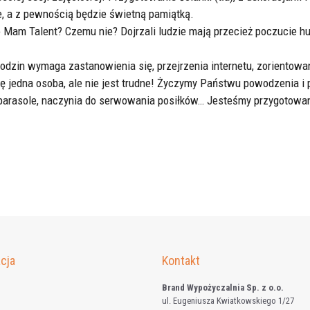
ne, a z pewnością będzie świetną pamiątką.
 Mam Talent? Czemu nie? Dojrzali ludzie mają przecież poczucie hu
dzin wymaga zastanowienia się, przejrzenia internetu, zorientowani
się jedna osoba, ale nie jest trudne! Życzymy Państwu powodzenia 
parasole, naczynia do serwowania posiłków… Jesteśmy przygotowani
cja
Kontakt
Brand Wypożyczalnia Sp. z o.o.
ul. Eugeniusza Kwiatkowskiego 1/27