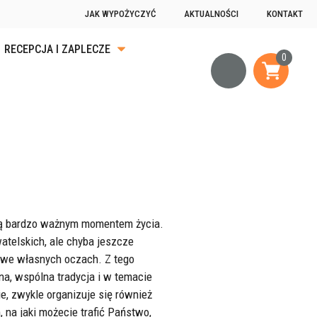
JAK WYPOŻYCZYĆ
AKTUALNOŚCI
KONTAKT
RECEPCJA I ZAPLECZE
KA
ĄDKU
OGRZEWANIE
JĄCE
– są bardzo ważnym momentem życia.
watelskich, ale chyba jeszcze
” we własnych oczach. Z tego
na, wspólna tradycja i w temacie
e, zwykle organizuje się również
 na jaki możecie trafić Państwo,