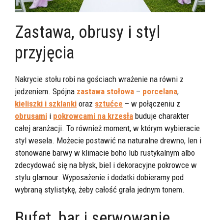
Zastawa, obrusy i styl
przyjęcia
Nakrycie stołu robi na gościach wrażenie na równi z
jedzeniem. Spójna
zastawa stołowa
–
porcelana
,
kieliszki i szklanki
oraz
sztućce
– w połączeniu z
obrusami
i
pokrowcami na krzesła
buduje charakter
całej aranżacji. To również moment, w którym wybieracie
styl wesela. Możecie postawić na naturalne drewno, len i
stonowane barwy w klimacie boho lub rustykalnym albo
zdecydować się na błysk, biel i dekoracyjne pokrowce w
stylu glamour. Wyposażenie i dodatki dobieramy pod
wybraną stylistykę, żeby całość grała jednym tonem.
Bufet, bar i serwowanie