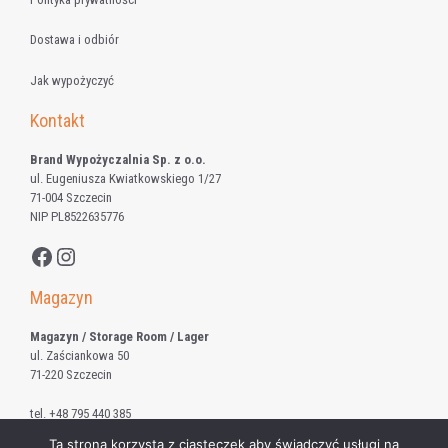
Dostawa i odbiór
Jak wypożyczyć
Kontakt
Brand Wypożyczalnia Sp. z o.o.
ul. Eugeniusza Kwiatkowskiego 1/27
71-004 Szczecin
NIP PL8522635776
Facebook
Instagram
Magazyn
Magazyn / Storage Room / Lager
ul. Zaściankowa 50
71-220 Szczecin
tel.
+48 795 440 385
Ta strona korzysta z ciasteczek aby świadczyć usługi na