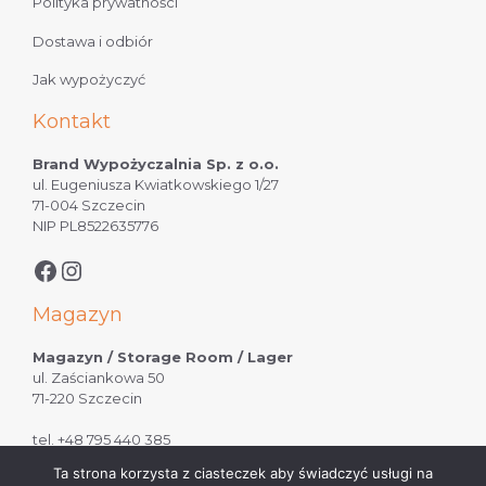
Polityka prywatności
Dostawa i odbiór
Jak wypożyczyć
Kontakt
Brand Wypożyczalnia Sp. z o.o.
ul. Eugeniusza Kwiatkowskiego 1/27
71-004 Szczecin
NIP PL8522635776
Magazyn
Magazyn / Storage Room / Lager
ul. Zaściankowa 50
71-220 Szczecin
tel.
+48 795 440 385
Ta strona korzysta z ciasteczek aby świadczyć usługi na