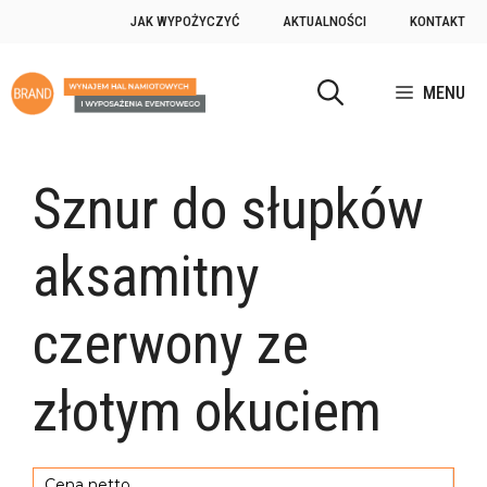
JAK WYPOŻYCZYĆ
AKTUALNOŚCI
KONTAKT
MENU
Sznur do słupków
aksamitny
czerwony ze
złotym okuciem
Cena netto