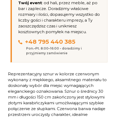
Twój event
: od hali, przez meble, aż po
bar i zaplecze. Doradzimy właściwe
rozmiary i ilości, dopasujemy wszystko do
liczby gości i charakteru imprezy, a Ty
zaoszczędzisz czas i unikniesz
kosztownych pomyłek na miejscu.
+48 795 440 385
Pon.–Pt. 8:00–16:00 • doradzimy i
przyjmiemy zamówienie
Reprezentacyjny sznur w kolorze czerwonym
wykonany z miękkiego, aksamitnego materiału to
doskonały wybór dla miejsc wymagających
eleganckiego oznakowania. Sznur o średnicy 30
mm i długości 150 cm zakończony jest stylowymi
złotymi karabińczykami umożliwiającymi szybkie
połączenie ze słupkami. Czerwona barwa nadaje
przestrzeni uroczysty charakter, idealnie