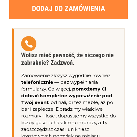
DODAJ DO ZAMÓWIENIA
Wolisz mieć pewność, że niczego nie
zabraknie? Zadzwoń.
Zamówienie złożysz wygodnie również
telefonicznie
— bez wypełniania
formularzy. Co więcej,
pomożemy Ci
dobrać kompletne wyposażenie pod
Twój event
: od hali, przez meble, aż po
bar i zaplecze. Doradzimy właściwe
rozmiary i ilości, dopasujemy wszystko do
liczby gości i charakteru imprezy, a Ty
zaoszczędzisz czas i unikniesz
kosztownych pomyłek na miejscu.