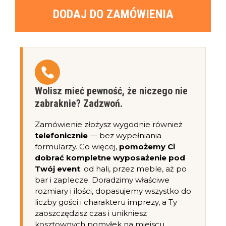
DODAJ DO ZAMÓWIENIA
Wolisz mieć pewność, że niczego nie
zabraknie? Zadzwoń.
Zamówienie złożysz wygodnie również
telefonicznie
— bez wypełniania
formularzy. Co więcej,
pomożemy Ci
dobrać kompletne wyposażenie pod
Twój event
: od hali, przez meble, aż po
bar i zaplecze. Doradzimy właściwe
rozmiary i ilości, dopasujemy wszystko do
liczby gości i charakteru imprezy, a Ty
zaoszczędzisz czas i unikniesz
kosztownych pomyłek na miejscu.