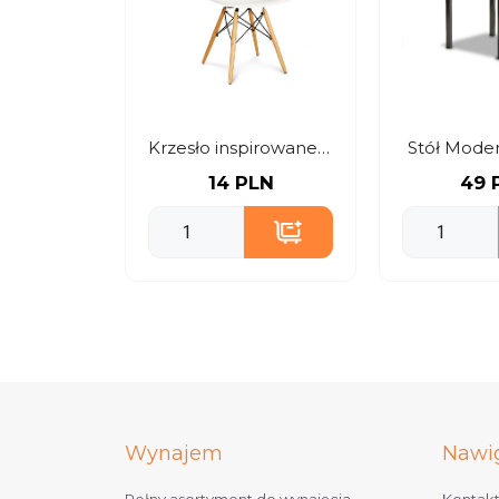
Krzesło inspirowane DSW – białe
Stół Moder
14 PLN
49 
Wynajem
Nawi
Pełny asortyment do wynajęcia
Kontak