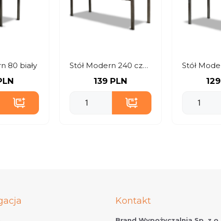
n 80 biały
Stół Modern 240 czarny
PLN
139 PLN
129
gacja
Kontakt
Brand Wypożyczalnia Sp. z o.
t