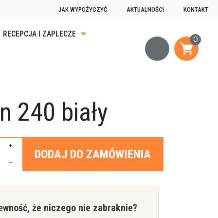
JAK WYPOŻYCZYĆ
AKTUALNOŚCI
KONTAKT
RECEPCJA I ZAPLECZE
KA
ĄDKU
n 240 biały
OGRZEWANIE
JĄCE
+
DODAJ DO ZAMÓWIENIA
–
ewność, że niczego nie zabraknie?