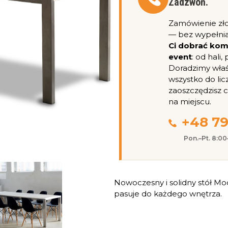
Zadzwoń.
Zamówienie zł
— bez wypełnia
Ci dobrać ko
event
: od hali
Doradzimy właśc
wszystko do lic
zaoszczędzisz 
na miejscu.
+48 79
Pon.–Pt. 8:0
Nowoczesny i solidny stół Mo
pasuje do każdego wnętrza.