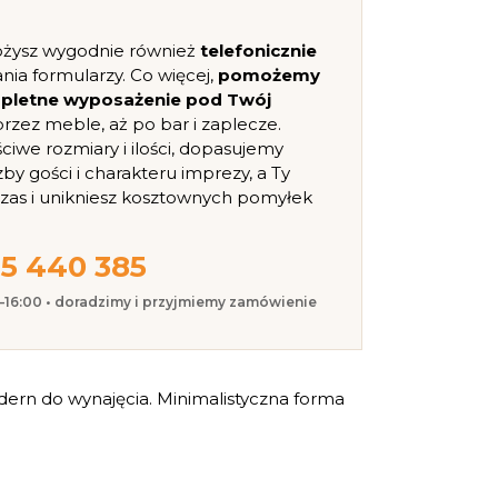
ożysz wygodnie również
telefonicznie
nia formularzy. Co więcej,
pomożemy
mpletne wyposażenie pod Twój
, przez meble, aż po bar i zaplecze.
iwe rozmiary i ilości, dopasujemy
zby gości i charakteru imprezy, a Ty
czas i unikniesz kosztownych pomyłek
5 440 385
0–16:00 • doradzimy i przyjmiemy zamówienie
dern do wynajęcia. Minimalistyczna forma