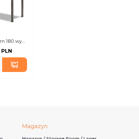
Stół Modern 180 wysoki biały
 PLN
Magazyn
o.
Magazyn / Storage Room / Lager