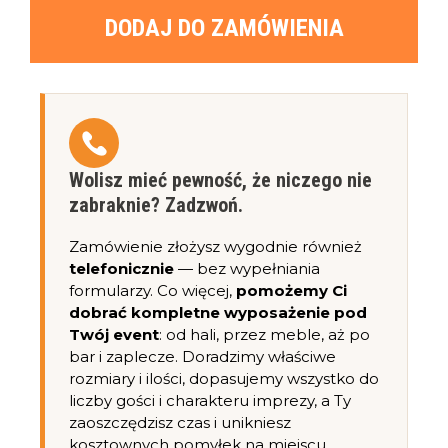
DODAJ DO ZAMÓWIENIA
Wolisz mieć pewność, że niczego nie
zabraknie? Zadzwoń.
Zamówienie złożysz wygodnie również
telefonicznie
— bez wypełniania
formularzy. Co więcej,
pomożemy Ci
dobrać kompletne wyposażenie pod
Twój event
: od hali, przez meble, aż po
bar i zaplecze. Doradzimy właściwe
rozmiary i ilości, dopasujemy wszystko do
liczby gości i charakteru imprezy, a Ty
zaoszczędzisz czas i unikniesz
kosztownych pomyłek na miejscu.