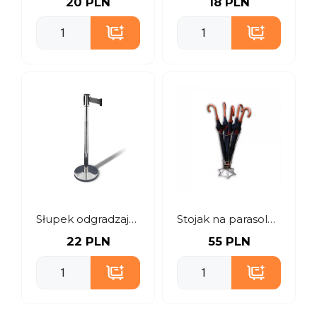
20 PLN
18 PLN
Słupek odgradzający z taśmą czarną
Stojak na parasole + 5 parasoli
22 PLN
55 PLN