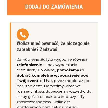
DODAJ DO ZAMÓWIENIA
Wolisz mieć pewność, że niczego nie
zabraknie? Zadzwoń.
Zamówienie złożysz wygodnie również
telefonicznie
— bez wypełniania
formularzy. Co więcej,
pomożemy Ci
dobrać kompletne wyposażenie pod
Twój event
: od hali, przez meble, aż po
bar i zaplecze. Doradzimy właściwe
rozmiary i ilości, dopasujemy wszystko do
liczby gości i charakteru imprezy, a Ty
zaoszczędzisz czas i unikniesz
kosztownych pomyłek na miejscu.