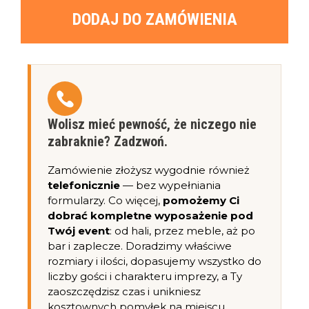
DODAJ DO ZAMÓWIENIA
Wolisz mieć pewność, że niczego nie
zabraknie? Zadzwoń.
Zamówienie złożysz wygodnie również
telefonicznie
— bez wypełniania
formularzy. Co więcej,
pomożemy Ci
dobrać kompletne wyposażenie pod
Twój event
: od hali, przez meble, aż po
bar i zaplecze. Doradzimy właściwe
rozmiary i ilości, dopasujemy wszystko do
liczby gości i charakteru imprezy, a Ty
zaoszczędzisz czas i unikniesz
kosztownych pomyłek na miejscu.