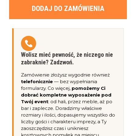
DODAJ DO ZAMÓWIENIA
Wolisz mieć pewność, że niczego nie
zabraknie? Zadzwoń.
Zamówienie złożysz wygodnie również
telefonicznie
— bez wypełniania
formularzy. Co więcej,
pomożemy Ci
dobrać kompletne wyposażenie pod
Twój event
: od hali, przez meble, aż po
bar i zaplecze. Doradzimy właściwe
rozmiary i ilości, dopasujemy wszystko do
liczby gości i charakteru imprezy, a Ty
zaoszczędzisz czas i unikniesz
kosztownych pomyłek na miejscu.