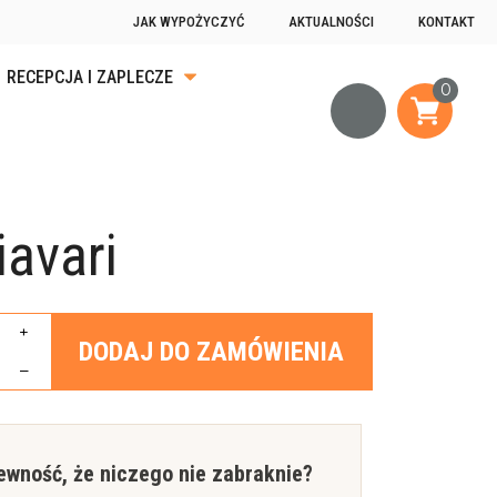
JAK WYPOŻYCZYĆ
AKTUALNOŚCI
KONTAKT
RECEPCJA I ZAPLECZE
KA
ĄDKU
iavari
OGRZEWANIE
JĄCE
+
DODAJ DO ZAMÓWIENIA
–
ewność, że niczego nie zabraknie?