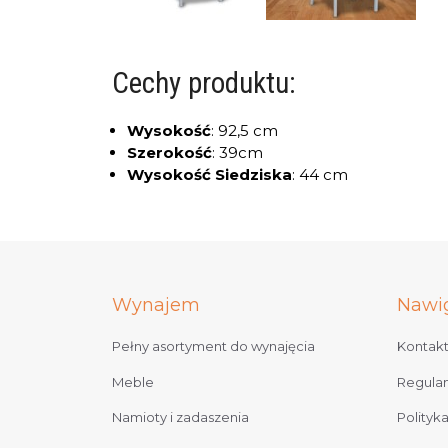
Cechy produktu:
Wysokość
:
92,5 cm
Szerokość
:
39cm
Wysokość Siedziska
:
44 cm
Wynajem
Nawi
Pełny asortyment do wynajęcia
Kontak
Meble
Regula
Namioty i zadaszenia
Polityk