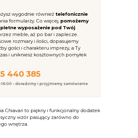
ożysz wygodnie również
telefonicznie
nia formularzy. Co więcej,
pomożemy
mpletne wyposażenie pod Twój
, przez meble, aż po bar i zaplecze.
iwe rozmiary i ilości, dopasujemy
zby gości i charakteru imprezy, a Ty
czas i unikniesz kosztownych pomyłek
5 440 385
0–16:00 • doradzimy i przyjmiemy zamówienie
a Chiavari to piękny i funkcjonalny dodatek
asyczny wzór pasujący zarówno do
ego wnętrza.