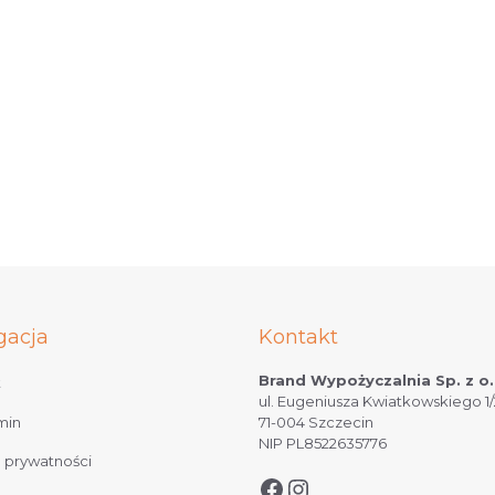
gacja
Kontakt
Brand Wypożyczalnia Sp. z o.
t
ul. Eugeniusza Kwiatkowskiego 1/
min
71-004 Szczecin
NIP PL8522635776
a prywatności