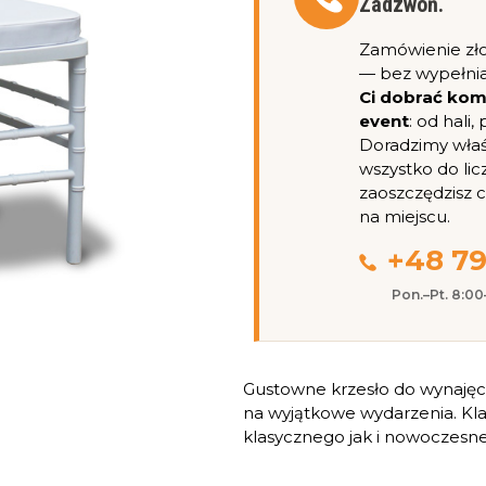
Zadzwoń.
Zamówienie zł
— bez wypełnia
Ci dobrać ko
event
: od hali
Doradzimy właśc
wszystko do lic
zaoszczędzisz 
na miejscu.
+48 79
Pon.–Pt. 8:0
Gustowne krzesło do wynajęci
na wyjątkowe wydarzenia. Kl
klasycznego jak i nowoczesn