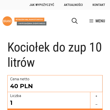
JAK WYPOŻYCZYĆ
AKTUALNOŚCI
KONTAKT
MENU
Kociołek do zup 10
litrów
Cena netto
40
PLN
Liczba
+
1
–