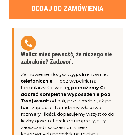
DODAJ DO ZAMÓWIENIA
Wolisz mieć pewność, że niczego nie
zabraknie? Zadzwoń.
Zamówienie złożysz wygodnie również
telefonicznie
— bez wypełniania
formularzy. Co więcej,
pomożemy Ci
dobrać kompletne wyposażenie pod
Twój event
: od hali, przez meble, aż po
bar i zaplecze. Doradzimy właściwe
rozmiary i ilości, dopasujemy wszystko do
liczby gości i charakteru imprezy, a Ty
zaoszczędzisz czas i unikniesz
kosztownych pomyłek na miejscu.