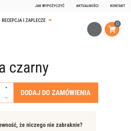
JAK WYPOŻYCZYĆ
AKTUALNOŚCI
KONTAKT
RECEPCJA I ZAPLECZE
KA
ĄDKU
a czarny
OGRZEWANIE
JĄCE
+
DODAJ DO ZAMÓWIENIA
–
ewność, że niczego nie zabraknie?