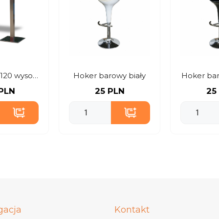
Stół Classic 120 wysoki – czarny
Hoker barowy biały
Hoker bar
 PLN
25 PLN
25
gacja
Kontakt