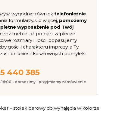
ożysz wygodnie również
telefonicznie
nia formularzy. Co więcej,
pomożemy
mpletne wyposażenie pod Twój
, przez meble, aż po bar i zaplecze.
iwe rozmiary i ilości, dopasujemy
zby gości i charakteru imprezy, a Ty
czas i unikniesz kosztownych pomyłek
5 440 385
0–16:00 • doradzimy i przyjmiemy zamówienie
oker – stołek barowy do wynajęcia w kolorze