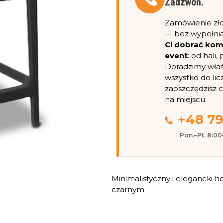
Zadzwoń.
Zamówienie zł
— bez wypełnia
Ci dobrać ko
event
: od hali
Doradzimy właśc
wszystko do lic
zaoszczędzisz 
na miejscu.
+48 79
Pon.–Pt. 8:0
Minimalistyczny i elegancki h
czarnym.