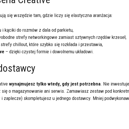
ją się wszędzie tam, gdzie liczy się elastyczna aranżacja:
u i kąciki do rozmów z dala od parkietu,
obodne strefy networkingowe zamiast sztywnych rzędów krzeseł,
strefy chillout, które szybko się rozkłada i przestawia,
owe
– dzięki czystej formie i dowolnemu układowi.
dostawcy
ative
wynajmujesz tylko wtedy, gdy jest potrzebna
. Nie inwestuj
z się o magazynowanie ani serwis. Zamawiasz zestaw pod konkretn
ar i zaplecze) skompletujesz u jednego dostawcy. Mniej podwykonawc