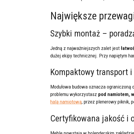
Największe przewagi 
Szybki montaż – poradz
Jedną z najważniejszych zalet jest
łatwo
dużej ekipy technicznej. Przy napiętym h
Kompaktowy transport i
Modułowa budowa oznacza ograniczoną obję
problemu wykorzystasz
pod namiotem, w 
halą namiotową
, przez plenerowy piknik, p
Certyfikowana jakość i
Meble powstają w holenderskim zakładzie