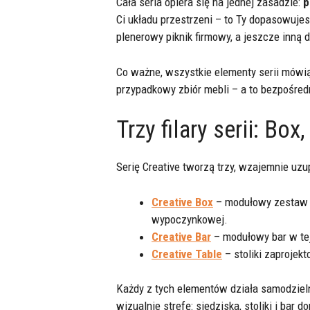
Cała seria opiera się na jednej zasadzie:
p
Ci układu przestrzeni – to Ty dopasowujes
plenerowy piknik firmowy, a jeszcze inną d
Co ważne, wszystkie elementy serii mówią
przypadkowy zbiór mebli – a to bezpośredn
Trzy filary serii: Box,
Serię Creative tworzą trzy, wzajemnie uzu
Creative Box
– modułowy zestaw si
wypoczynkowej.
Creative Bar
– modułowy bar w tej
Creative Table
– stoliki zaprojek
Każdy z tych elementów działa samodzieln
wizualnie strefę: siedziska, stoliki i bar d