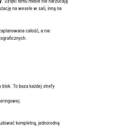
y
. Dzięki temu meble nie narzucają
żację na wesele w sali, inną na
zaplanowana całość, a nie
tograficznych.
 blok. To baza każdej strefy
teringowej.
zbudować kompletną, jednorodną