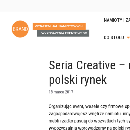
Przejdź
do
treści
NAMIOTY I Z
DO STOŁU
KRZESŁA I H
PODGRZEWA
LADY RECEP
Seria Creative 
STOŁY, ŁAWY 
POJEMNIKI
GASTRONOMI
ZASTAWA P
PUFY, SOFY I
polski rynek
KIELISZKI I 
SZTUĆCE DO 
18 marca 2017
PUCHARKI DO
DESERÓW
Organizując event, wesele czy firmowe sp
zagospodarowujesz wnętrze namiotu, innym
DODATKI DO 
mebli rzadko pasują do wszystkich tych s
wypożyczalnia wprowadzamy na polski ry