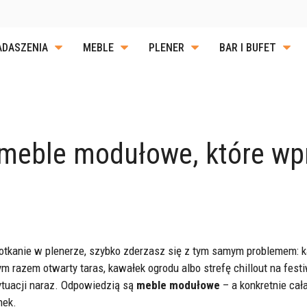
ADASZENIA
MEBLE
PLENER
BAR I BUFET
OKERY
CZE
CYJNE
WYPOSAŻENIE GARDEROBY
TERMOSY I LOGISTY
POTRAW
OBRUSY I SERWETKI
URZĄDZENIA CHŁODNICZE
ZACHOWANIE PORZ
– meble modułowe, które 
I STOLIKI
CZNE GN
POKROWCE NA STOŁY I
WYPOSAŻENIE BARU
SYSTEMY ODDZIELA
ORCELANOWA
SZTUĆCE DO SERWOWANIA
 FOTELE
KRZESŁA
LADY I BARY
SZKLANKI
SERWOWANIE POSIŁKÓW
WYPOSAŻENIE DODATKOWE
JEDZENIA
WYKŁADZINY
 LODÓW I
otkanie w plenerze, szybko zderzasz się z tym samym problemem: ka
 razem otwarty taras, kawałek ogrodu albo strefę chillout na fest
STOŁU
ytuacji naraz. Odpowiedzią są
meble modułowe
– a konkretnie cał
nek.