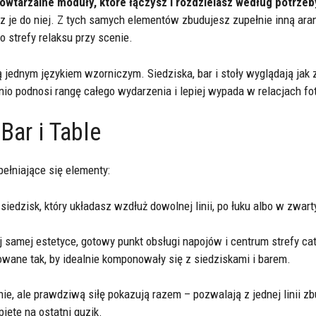
owtarzalne moduły, które łączysz i rozdzielasz według potrzeb
z je do niej. Z tych samych elementów zbudujesz zupełnie inną aran
o strefy relaksu przy scenie.
 jednym językiem wzorniczym. Siedziska, bar i stoły wyglądają jak 
io podnosi rangę całego wydarzenia i lepiej wypada w relacjach fo
 Bar i Table
pełniające się elementy:
edzisk, który układasz wzdłuż dowolnej linii, po łuku albo w zwarty
 samej estetyce, gotowy punkt obsługi napojów i centrum strefy ca
towane tak, by idealnie komponowały się z siedziskami i barem.
ie, ale prawdziwą siłę pokazują razem – pozwalają z jednej linii 
opięte na ostatni guzik.