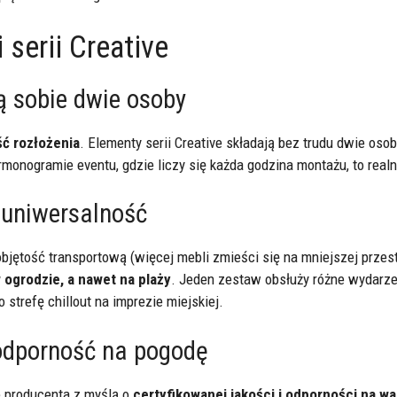
serii Creative
ą sobie dwie osoby
ść rozłożenia
. Elementy serii Creative składają bez trudu dwie osob
armonogramie eventu, gdzie liczy się każda godzina montażu, to rea
 uniwersalność
tość transportową (więcej mebli zmieści się na mniejszej przestr
ogrodzie, a nawet na plaży
. Jeden zestaw obsłuży różne wydarze
o strefę chillout na imprezie miejskiej.
 odporność na pogodę
 producenta z myślą o
certyfikowanej jakości i odporności na w