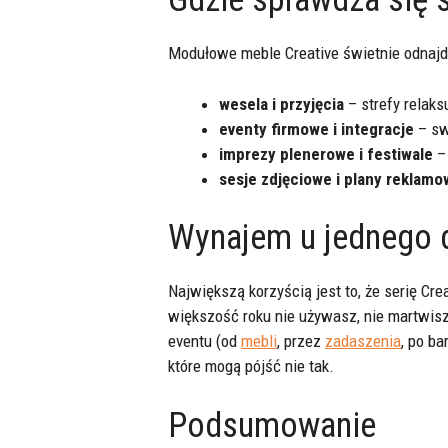
Modułowe meble Creative świetnie odnajdu
wesela i przyjęcia
– strefy relaks
eventy firmowe i integracje
– sw
imprezy plenerowe i festiwale
– 
sesje zdjęciowe i plany reklam
Wynajem u jednego 
Największą korzyścią jest to, że serię Cre
większość roku nie używasz, nie martwis
eventu (od
mebli
, przez
zadaszenia
, po b
które mogą pójść nie tak.
Podsumowanie