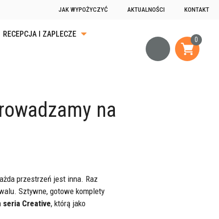
JAK WYPOŻYCZYĆ
AKTUALNOŚCI
KONTAKT
RECEPCJA I ZAPLECZE
KA
ĄDKU
wprowadzamy na
OGRZEWANIE
JĄCE
żda przestrzeń jest inna. Raz
iwalu. Sztywne, gotowe komplety
a
seria Creative
, którą jako