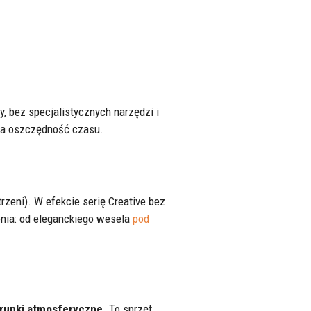
y, bez specjalistycznych narzędzi i
lna oszczędność czasu.
zeni). W efekcie serię Creative bez
nia: od eleganckiego wesela
pod
arunki atmosferyczne
. To sprzęt