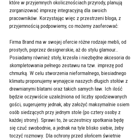
które w przyjemnych okolicznościach przyrody, planują
zorganizować imprezę integracyjną dla swoich
pracowników. Korzystając więc z przestrzeni bloga, z
przyjemnością podpowiemy, co możemy zaoferować:
Firma Brand ma w swojej ofercie różne rodzaje mebli, od
prostych, poprzez designerskie, aż do stylu glamour…
Posiadamy również stoły, krzesła i niezbędne akcesoria do
skompletowania pełnego zestawu na tzw. imprezę pod
chmurką. W celu stworzenia nieformalnego, biesiadnego
klimatu proponujemy wynajęcie naszych długich stołów z
drewnianymi blatami oraz takich samych ław. Ich ilość
będzie oczywiście uzależniona od liczby spodziewanych
gości, sugerujemy jednak, aby założyć maksymalnie osiem
osób siedzących przy jednym stole (po cztery osoby z
każdej strony). Sprawi to, że uczestnicy spotkania będę
się czuć swobodnie, a jednak na tyle blisko siebie, żeby
toczyć rozmowy. Dla ochrony przed słońcem świetnie