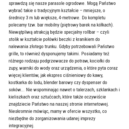
sprawdzą się nasze parasole ogrodowe. Mogą Państwo
wybrać takie o tradycyjnym kształcie – mniejsze, o
średnicy 3 m lub większe, 4-metrowe. Do kompletu
polecamy tzw. bar mobilny (piętrowy barek na kółkach).
Niewątpliwą atrakcją będzie specjalny rollbar – czyli
stolik w kształcie połówki beczki z kranikiem do
nalewania złotego trunku. Gdyby potrzebowali Państwo
grille, to również dysponujemy takimi. Posiadamy też
różnego rodzaju podgrzewacze do potraw, kociołki do
zupy, warniki do wody oraz urządzenia, o które pyta coraz
więcej klientów, jak ekspres ciśnieniowy do kawy,
kostkarka do lodu, blender barowy czy dyspenser do
soków…. Nie wspominając nawet o talerzach, szklankach i
kieliszkach oraz sztućcach, które także oczywiście
znajdziecie Państwo na naszej stronie internetowej.
Nieskromnie mówiąc, mamy w ofercie wszystko, co
niezbędne do zorganizowania udanej imprezy
integracyjnej.